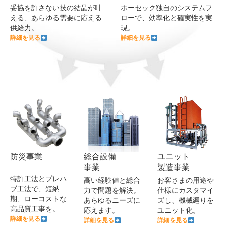
妥協を許さない技の結晶が叶
ホーセック独自のシステムフ
える、あらゆる需要に応える
ローで、効率化と確実性を実
供給力。
現。
詳細を見る
詳細を見る
防災事業
総合設備
ユニット
事業
製造事業
特許工法とプレハ
高い経験値と総合
お客さまの用途や
ブ工法で、短納
力で問題を解決。
仕様にカスタマイ
期、ローコストな
あらゆるニーズに
ズし、機械廻りを
高品質工事を。
応えます。
ユニット化。
詳細を見る
詳細を見る
詳細を見る