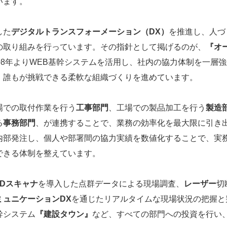
います。
した
デジタルトランスフォーメーション（DX）
を推進し、人づ
の取り組みを行っています。その指針として掲げるのが、
『オ
08年よりWEB基幹システムを活用し、社内の協力体制を一層
、誰もが挑戦できる柔軟な組織づくりを進めています。
場での取付作業を行う
工事部門
、工場での製品加工を行う
製造
る
事務部門
、が連携することで、業務の効率化を最大限に引き
内部発注し、個人や部署間の協力実績を数値化することで、実
できる体制を整えています。
3Dスキャナ
を導入した点群データによる現場調査、
レーザー
切
ミュニケーションDX
を通じたリアルタイムな現場状況の把握と
幹システム
『建設タウン』
など、すべての部門への投資を行い