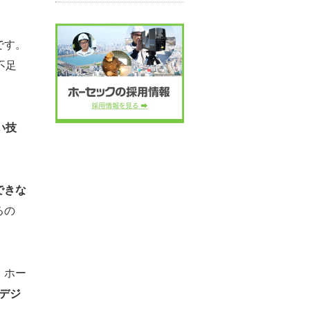
です。
不足
い技
できな
るの
。ホー
”デジ