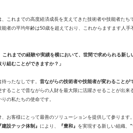
は、これまでの高度経済成長を支えてきた技術者や技能者たち
技能者の平均年齢は50歳を超えており、これからますます人手
。
に、これまでの経験や実績を横において、世間で求められる新し
取り組むことができますか？」
は待ったなしです。
昔ながらの技術者や技能者が変わることが
使することで昔ながらの人財を最大限に活躍させることが出来
かりの私たちの使命です。
け、お客様にとって最善のソリューションを提供して参ります
『建設テック体制』
により、
『豊和』
を実現する新しい組織、