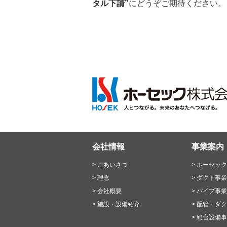
タル下請”
にどうぞご期待ください。
会社情報
事業案内
ごあいさつ
ホーセック
理念
ダクト事業
会社概要
パイプ事業
施設・設備紹介
配管・ダク
総合設備事