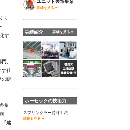
ユニット製造事業
詳細を見る ➡︎
くり
ー
実績紹介
詳細を見る ➡︎
強化す
部門
、
出す仕
務の瞬
ホーセックの技術力
断機
スプリンクラー特許工法
判
詳細を見る ➡︎
、
『建